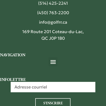
(514) 425-2241
(450) 763-2200
info@golfrr.ca
169 Route 201 Coteau-du-Lac,
QC J0P 1B0
NAVIGATION
Tarifs et forfaits
Camp de golf
Nous joindre
INFOLETTRE
S’INSCRIRE