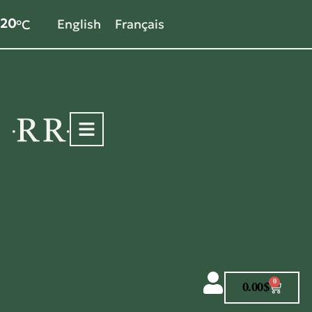
20
English
Français
°C
0
0.00
$